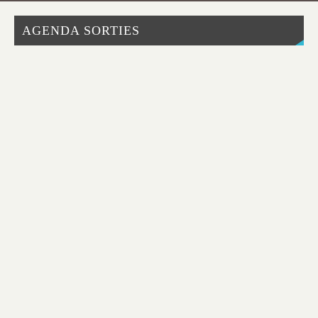
AGENDA SORTIES