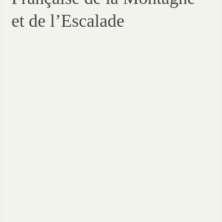
et de l’Escalade