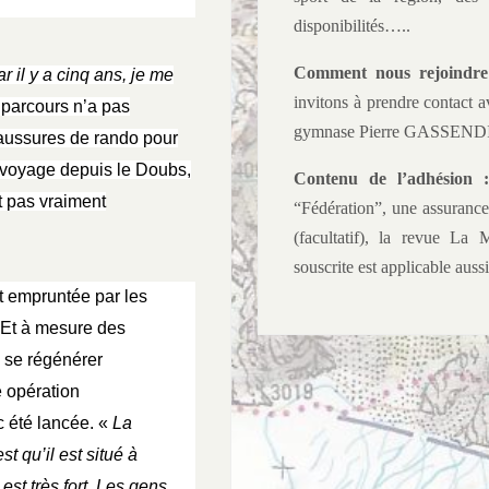
disponibilités…..
Comment nous rejoindre
r il y a cinq ans, je me
invitons à prendre contact 
e parcours n’a pas
gymnase Pierre GASSENDI ou
haussures de rando pour
 voyage depuis le Doubs,
Contenu de l’adhésion 
st pas vraiment
“Fédération”, une assurance
(facultatif), la revue La 
souscrite est applicable auss
nt empruntée par les
 Et à mesure des
à se régénérer
 opération
c été lancée. «
La
 qu’il est situé à
st très fort. Les gens