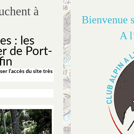
ouchent à
Bienvenue s
A l
s : les
er de Port-
fin
ser l’accès du site très