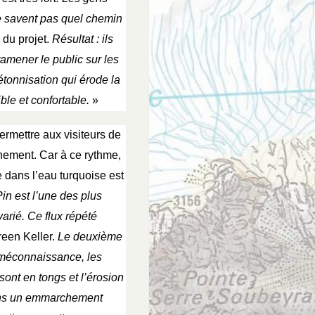
ne savent pas quel chemin
du projet.
Résultat : ils
 ramener le public sur les
tonnisation qui érode la
ible et confortable.
»
ermettre aux visiteurs de
nement. Car à ce rythme,
e dans l’eau turquoise est
in est l’une des plus
varié. Ce flux répété
een Keller.
Le deuxième
 méconnaissance, les
sont en tongs et l’érosion
ons un emmarchement