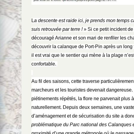
L
a descente est raide ici, je prends mon temps ca
suis retrouvée par terre !
» Si ce petit incident d
découragé Arianne et son mari de renfiler les c
découvrir la calanque de Port-Pin après un long
il est vrai que le sentier qui mène à la plage n’e
confortable.
Au fil des saisons, cette traverse particulièreme
marcheurs et les touristes devenait dangereuse.
piétinements répétés, la flore ne parvenait plus 
naturellement. Depuis deux semaines, une vaste
d’aménagement et de sécurisation du site a don
problématique du Parc national des Calanques est
proximité d’une grande métropole où le passage e