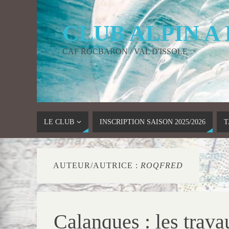
CLUB ALPIN A
CAF ROCBARON / VAL D'ISSOLE
LE CLUB
INSCRIPTION SAISON 2025/2026
T
AUTEUR/AUTRICE :
ROQFRED
Calanques : les trava